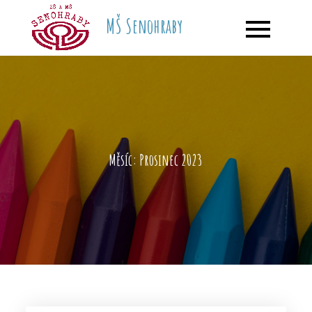
Skip
MŠ Senohraby
to
content
Měsíc:
Prosinec 2023