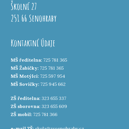
Školní 27
251 66 Senohraby
Kontaktní Údaje
MŠ ředitelna:
725 781 365
MŠ Žabičky:
725 781 365
MŠ Motýlci:
725 597 954
MŠ Sovičky:
725 945 662
ZŠ ředitelna:
323 655 337
ZŠ sborovna:
323 655 609
ZŠ mobil:
725 781 366
e-mail ZŠ:
skola@zssenohraby.cz